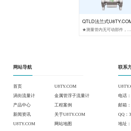
QTLD法兰式U8TY.CO
★测量管内无可动部件，便于维护管理；无阻流部件，因此无压力损失。★被测液体电导率≥5μs/cm，配合各种衬里材料，可适用于测量各种酸、碱、盐溶液及泥浆、矿浆、纸浆等介质的流量。★流量的测量不受流体的密度、粘度、温度、压力和电导率变化的影响，传感器感应电压信号与平均流速呈线性关系，测量精度高。★合理选用衬里及电极材料，可实现良好的耐腐蚀性和耐磨性。★低频矩形波激磁，不受工频及现场各种杂散干扰的影响，工作稳定可靠。★不受流体方向影响，正反向均可准确计量。★量程比1：120(0.1m/s～12m/s)，满量程流速范围宽。★汉字液晶背光显示，可在线修改参数，操作简单方便。★具有空管测量、报警功能，并能适应不同的流体介质。★掉电时间记录功能，自动记录仪表系统电源间断时间，补算漏计流量。★小时总量
网站导航
联系
首页
U8TY.COM
U8TY
涡街流量计
金属管浮子流量计
电话： 
产品中心
工程案例
邮箱：qi
新闻资讯
关于U8TY.COM
QQ：3
U8TY.COM
网站地图
地址