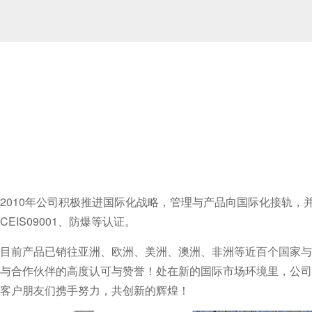
2010年公司积极推进国际化战略，管理与产品向国际化接轨，
CEIS09001、防爆等认证。
目前产品已销往亚洲、欧洲、美洲、澳洲、非洲等近百个国家与
与合作伙伴的高度认可与赞誉！处在新的国际市场环境里，公司
客户朋友们携手努力，共创新的辉煌！