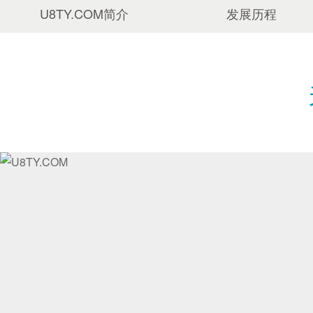
U8TY.COM简介
发展历程