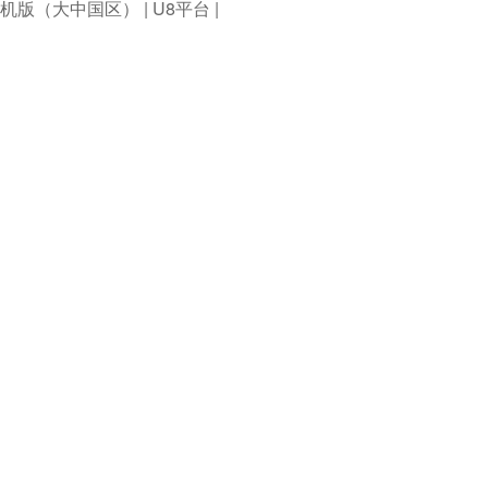
机版（大中国区）
|
U8平台
|