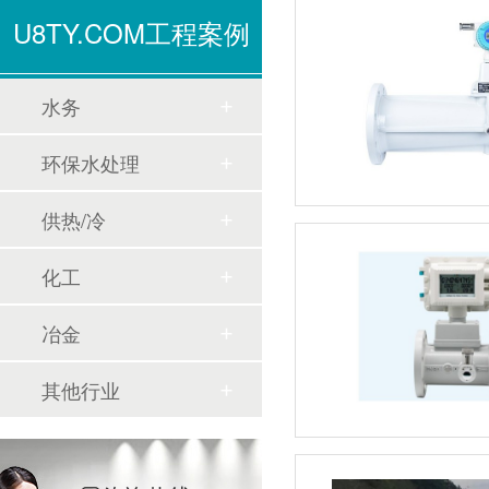
U8TY.COM工程案例
水务
环保水处理
供热/冷
化工
冶金
其他行业