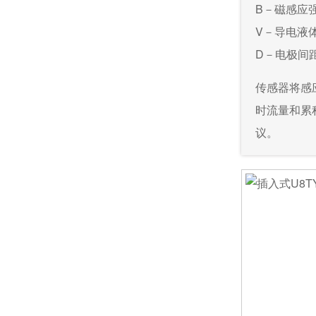
B－磁感应
V－导电液
D－电极间
传感器将感
时流量和累
议。