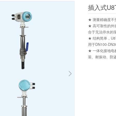
插入式U8T
★ 测量精确度
★ 高可靠性的
合于无法停水的
★ 结构简单，U
用于DN100-D
★ 一体化接地
装、耐振动、防