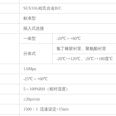
SUS316,哈氏合金B/C
标准型
插入式连接
一体型
-20℃～+60℃
氯丁橡胶衬里、聚氨酯衬里
分体式
-20℃~+120℃、-20℃~+180度℃
1.6Mpa
-25℃～+60℃
5～100%RH（相对湿度）
≥20μs/cm
1500：1 流速设定<15m/s