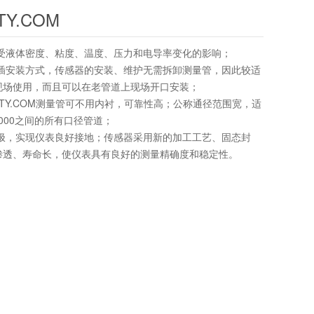
Y.COM
不受液体密度、粘度、温度、压力和电导率变化的影响；
外插安装方式，传感器的安装、维护无需拆卸测量管，因此较适
现场使用，而且可以在老管道上现场开口安装；
8TY.COM测量管可不用内衬，可靠性高；公称通径范围宽，适
N3000之间的所有口径管道；
电极，实现仪表良好接地；传感器采用新的加工工艺、固态封
渗透、寿命长，使仪表具有良好的测量精确度和稳定性。