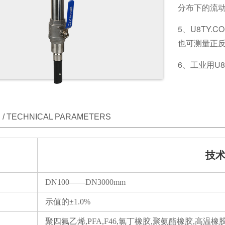
分布下的流动
5、U8TY
也可测量正
6、工业用U
/ TECHNICAL PARAMETERS
技
DN100——DN3000mm
示值的±1.0%
聚四氟乙烯,PFA,F46,氯丁橡胶,聚氨酯橡胶,高温橡