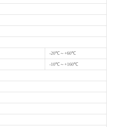
-20℃～+60℃
-10℃～+160℃