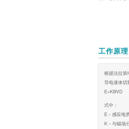
工作原理
根据法拉第
导电液体切
E=KBVD
式中：
E－感应电
K－与磁场