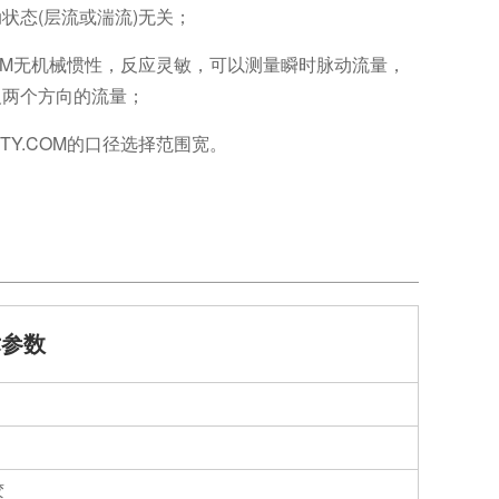
状态(层流或湍流)无关；
.COM无机械惯性，反应灵敏，可以测量瞬时脉动流量，
反两个方向的流量；
8TY.COM的口径选择范围宽。
术参数
胶