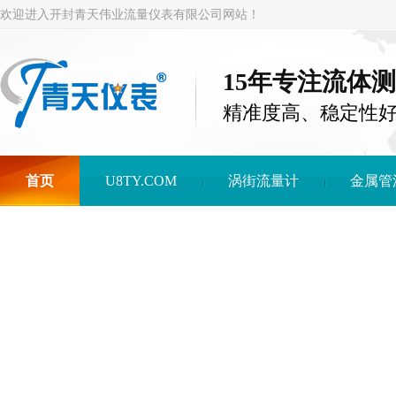
欢迎进入开封青天伟业流量仪表有限公司网站！
15年专注流体
精准度高、稳定性
首页
U8TY.COM
涡街流量计
金属管
U8TY.COM