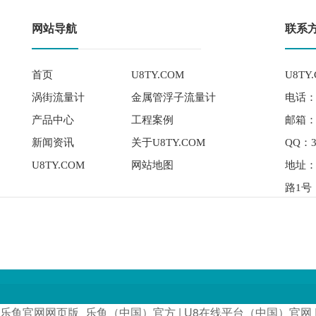
网站导航
联系
首页
U8TY.COM
U8TY
涡街流量计
金属管浮子流量计
电话： 
产品中心
工程案例
邮箱：qi
新闻资讯
关于U8TY.COM
QQ：3
U8TY.COM
网站地图
地址
路1号
乐鱼官网网页版_乐鱼（中国）官方
|
U8在线平台（中国）官网