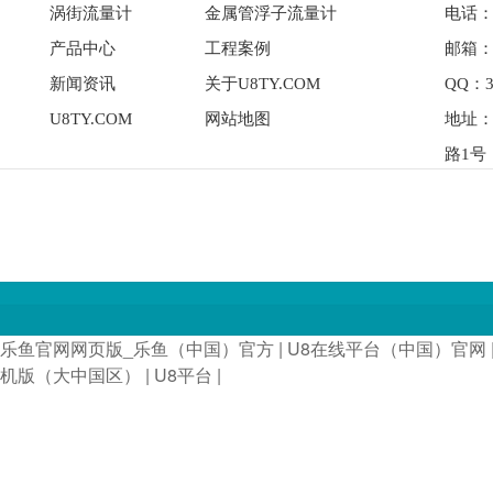
涡街流量计
金属管浮子流量计
电话： 
产品中心
工程案例
邮箱：qi
新闻资讯
关于U8TY.COM
QQ：3
U8TY.COM
网站地图
地址
路1号
乐鱼官网网页版_乐鱼（中国）官方
|
U8在线平台（中国）官网
机版（大中国区）
|
U8平台
|