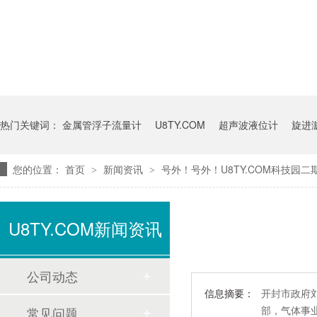
热门关键词：
金属管浮子流量计
U8TY.COM
超声波液位计
旋进
您的位置：
首页
新闻资讯
号外！号外！U8TY.COM科技园
>
>
U8TY.COM新闻资讯
公司动态
信息摘要：
开封市政府
部，气体事业
常见问题