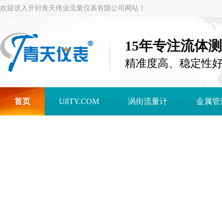
欢迎进入开封青天伟业流量仪表有限公司网站！
15年专注流体
精准度高、稳定性
首页
U8TY.COM
涡街流量计
金属管
U8TY.COM