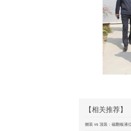
【相关推荐】
侧装 vs 顶装：磁翻板